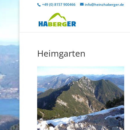
+49 (0) 8157 900466
info@heinzhaberger.de
Heimgarten