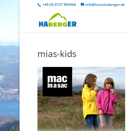
+49 (0) 8157 900466
info@heinzhaberger.de
mias-kids